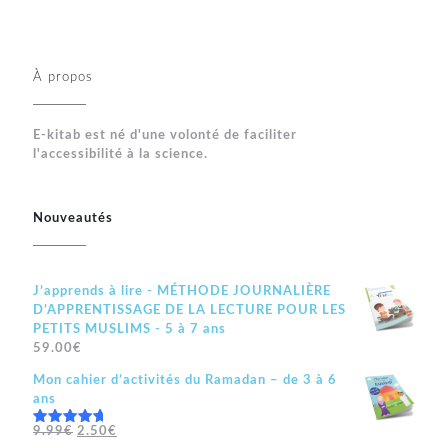
À propos
E-kitab est né d'une volonté de faciliter
l'accessibilité à la science.
Nouveautés
J’apprends à lire - MÉTHODE JOURNALIÈRE
D’APPRENTISSAGE DE LA LECTURE POUR LES
PETITS MUSLIMS - 5 à 7 ans
59.00
€
Mon cahier d’activités du Ramadan – de 3 à 6
ans
Le
Le
9.99
€
2.50
€
Note
5.00